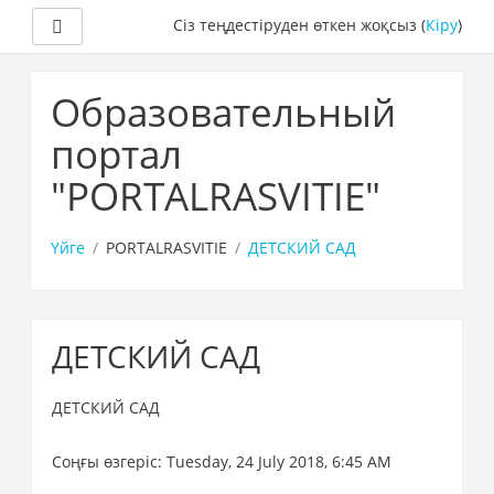
Side panel
Сіз теңдестіруден өткен жоқсыз (
Кіру
)
Негізгі
мазмұнға
Образовательный
портал
"PORTALRASVITIE"
Үйге
PORTALRASVITIE
ДЕТСКИЙ САД
ДЕТСКИЙ САД
ДЕТСКИЙ САД
Соңғы өзгеріс: Tuesday, 24 July 2018, 6:45 AM