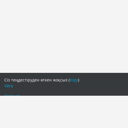
Сіз теңдестіруден өткен жоқсыз (
Кіру
)
Үйге
Главная
Что такое дистанционное обучение?
ОЦР
подключись и учись
Новости
ДК