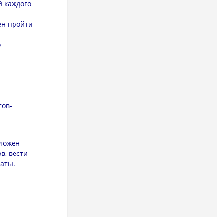
й каждого
ен пройти
о
тов-
оложен
в, вести
таты.