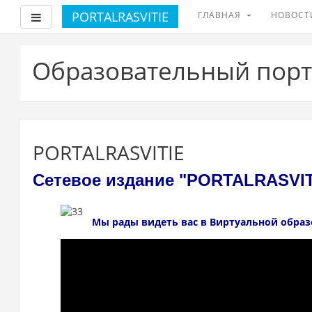
PORTALRASVITIE
ГЛАВНАЯ
НОВОСТ
Боковая панель
Перейти
к
Образовательный порт
основному
содержанию
PORTALRASVITIE
Сетевое издание "PORTALRASVIT
Мы рады видеть вас в Виртуальной образ