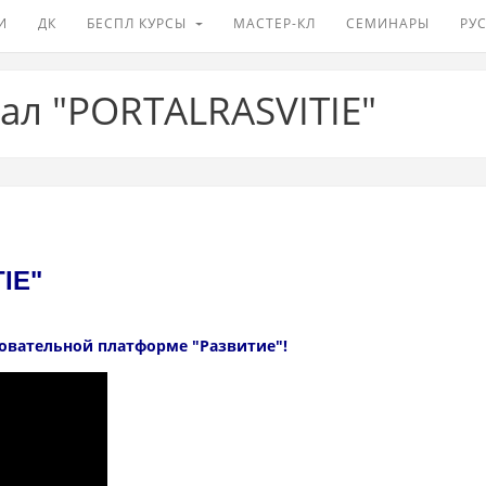
И
ДК
БЕСПЛ КУРСЫ
МАСТЕР-КЛ
СЕМИНАРЫ
РУС
ал "PORTALRASVITIE"
IE"
овательной платформе "Развитие"!