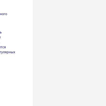
ного
ь
и
,
ится
егулярных