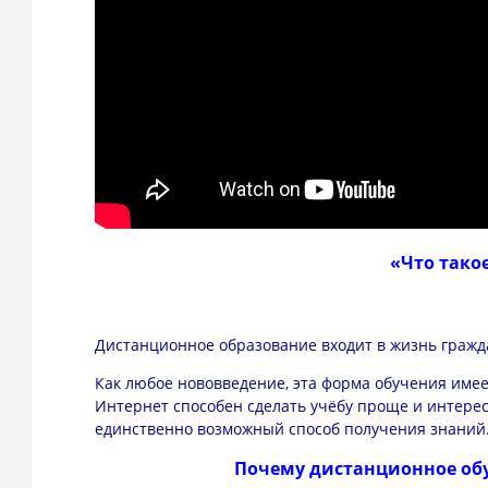
«Что тако
Дистанционное образование входит в жизнь гражд
Как любое нововведение, эта форма обучения имеет
Интернет способен сделать учёбу проще и интерес
единственно возможный способ получения знаний
Почему дистанционное об